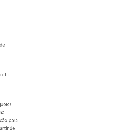
ode
ireto
queles
ma
pção para
rtir de