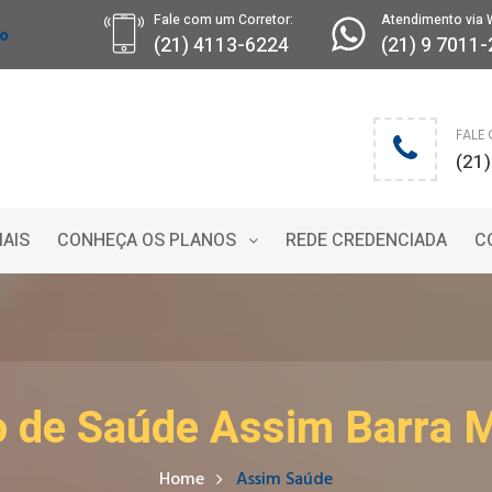
Fale com um Corretor:
Atendimento via 
ro
(21) 4113-6224
(21) 9 7011
FALE
(21
IAIS
CONHEÇA OS PLANOS
REDE CREDENCIADA
C
o de Saúde Assim Barra 
Home
Assim Saúde