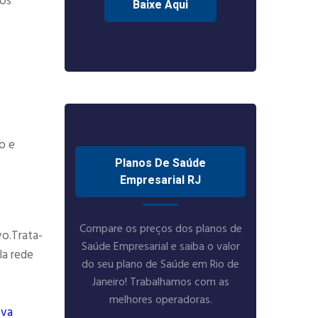
tos
Baixe Aqui
o e
Planos De Saúde
Empresarial RJ
Compare os preços dos planos de
vo.Trata-
Saúde Empresarial e saiba o valor
la rede
do seu plano de Saúde em Rio de
Janeiro! Trabalhamos com as
melhores operadoras.
ova