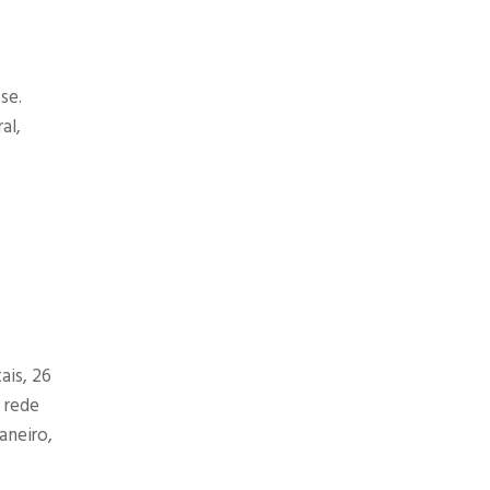
se.
al,
ais, 26
A rede
aneiro,