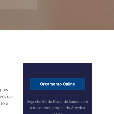
Orçamento Online
 pois
avés de
Seja cliente do Plano de Saúde com
nto e
a maior rede propria da America