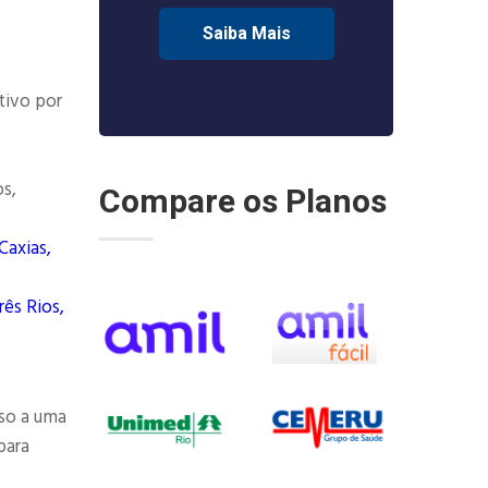
Saiba Mais
tivo por
os,
Compare os Planos
Caxias,
rês Rios,
so a uma
para