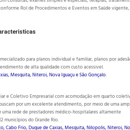
com consultas, exames simples e especiais, terapias, tratamen
as, conforme Rol de Procedimentos e Eventos em Saúde vigente,
racteristicas
ializado para planos individual e familiar, planos por adesã
endimento de alta qualidade com custo acessivel.
xias, Mesquita, Niteroi, Nova Iguaçu e São Gonçalo.
liar e Coletivo Empresarial com acomodação em quarto coleti
e buscam por um excelente atendimento, por meio de uma amp
e uma rede de prestadores médico-hospitalares altamente
 12 municípios do Grande Rio.
o, Cabo Frio, Duque de Caxias, Mesquita, Nilopolis, Niteroi, N