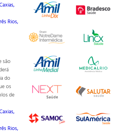
Caxias,
rês Rios,
e são
derá
ia do
ue os
plos de
Caxias,
rês Rios,