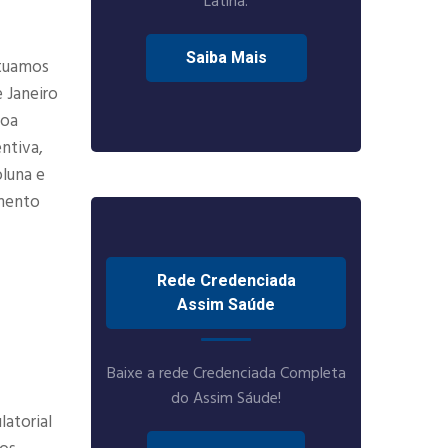
Latina.
Saiba Mais
Atuamos
 Janeiro
boa
ntiva,
oluna e
amento
Rede Credenciada
Assim Saúde
Baixe a rede Credenciada Completa
do Assim Sáude!
atorial