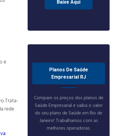
tos
Baixe Aqui
o e
Planos De Saúde
Empresarial RJ
Compare os preços dos planos de
vo.Trata-
Saúde Empresarial e saiba o valor
la rede
do seu plano de Saúde em Rio de
Janeiro! Trabalhamos com as
melhores operadoras.
ova