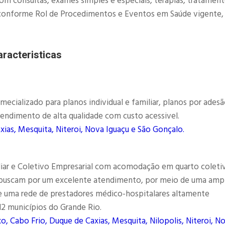
com consultas, exames simples e especiais, terapias, tratamen
as, conforme Rol de Procedimentos e Eventos em Saúde vigente,
racteristicas
ializado para planos individual e familiar, planos por adesã
endimento de alta qualidade com custo acessivel.
xias, Mesquita, Niteroi, Nova Iguaçu e São Gonçalo.
liar e Coletivo Empresarial com acomodação em quarto coleti
e buscam por um excelente atendimento, por meio de uma amp
e uma rede de prestadores médico-hospitalares altamente
 12 municípios do Grande Rio.
o, Cabo Frio, Duque de Caxias, Mesquita, Nilopolis, Niteroi, N