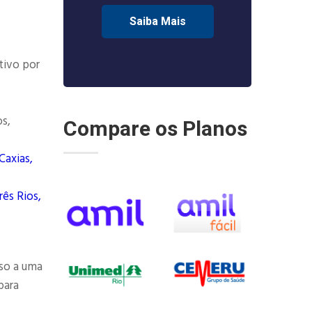
Saiba Mais
tivo por
os,
Compare os Planos
Caxias,
rês Rios,
so a uma
para