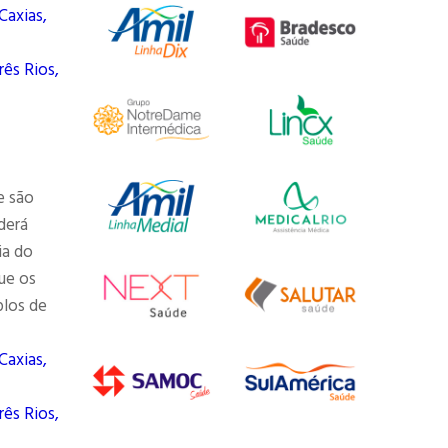
Caxias,
rês Rios,
e são
derá
ia do
ue os
plos de
Caxias,
rês Rios,