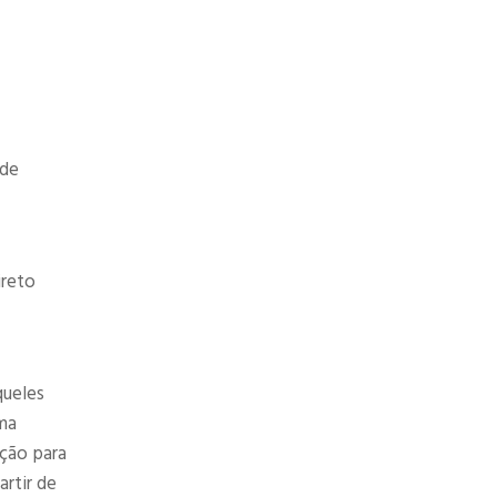
ode
ireto
queles
ma
pção para
rtir de