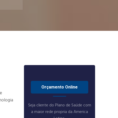
Orçamento Online
se
nologia
Seja cliente do Plano de Saúde com
a maior rede propria da America