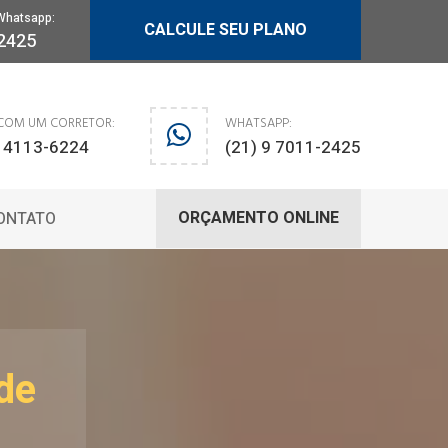
Whatsapp:
CALCULE SEU PLANO
-2425
 COM UM CORRETOR:
WHATSAPP:
) 4113-6224
(21) 9 7011-2425
ORÇAMENTO ONLINE
ONTATO
de