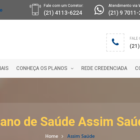
Fale com um Corretor:
Atendimento via 
ro
(21) 4113-6224
(21) 9 7011
FALE
(21
IAIS
CONHEÇA OS PLANOS
REDE CREDENCIADA
C
lano de Saúde Assim Saú
Home
Assim Saúde