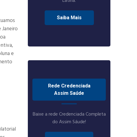
Latina.
Saiba Mais
Atuamos
 Janeiro
boa
ntiva,
oluna e
amento
Rede Credenciada
Assim Saúde
Baixe a rede Credenciada Completa
do Assim Sáude!
atorial