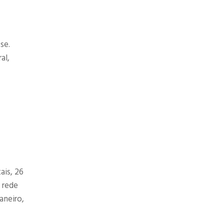
se.
al,
ais, 26
A rede
aneiro,