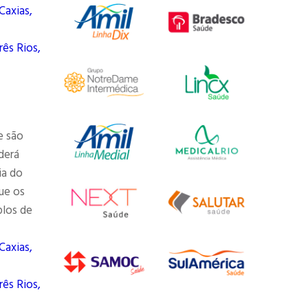
Caxias,
rês Rios,
e são
derá
ia do
ue os
plos de
Caxias,
rês Rios,