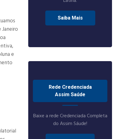
Latina.
Saiba Mais
Atuamos
 Janeiro
boa
ntiva,
oluna e
amento
Rede Credenciada
Assim Saúde
Baixe a rede Credenciada Completa
do Assim Sáude!
atorial