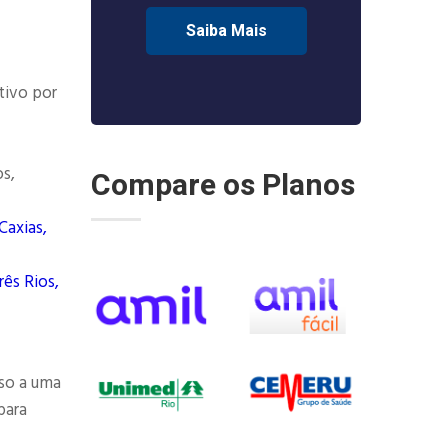
Saiba Mais
tivo por
os,
Compare os Planos
Caxias,
rês Rios,
so a uma
para