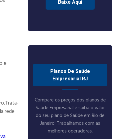
tos
Baixe Aqui
o e
Planos De Saúde
Empresarial RJ
Compare os preços dos planos de
vo.Trata-
Saúde Empresarial e saiba o valor
la rede
do seu plano de Saúde em Rio de
Janeiro! Trabalhamos com as
melhores operadoras.
ova