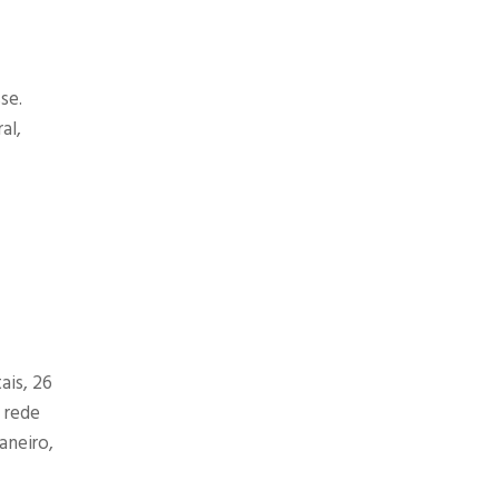
se.
al,
ais, 26
A rede
aneiro,