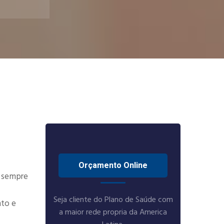
Orçamento Online
s sempre
Seja cliente do Plano de Saúde com
nto e
a maior rede propria da America