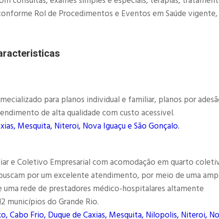
com consultas, exames simples e especiais, terapias, tratamen
as, conforme Rol de Procedimentos e Eventos em Saúde vigente,
racteristicas
ializado para planos individual e familiar, planos por adesã
endimento de alta qualidade com custo acessivel.
xias, Mesquita, Niteroi, Nova Iguaçu e São Gonçalo.
liar e Coletivo Empresarial com acomodação em quarto coleti
e buscam por um excelente atendimento, por meio de uma amp
e uma rede de prestadores médico-hospitalares altamente
 12 municípios do Grande Rio.
o, Cabo Frio, Duque de Caxias, Mesquita, Nilopolis, Niteroi, N