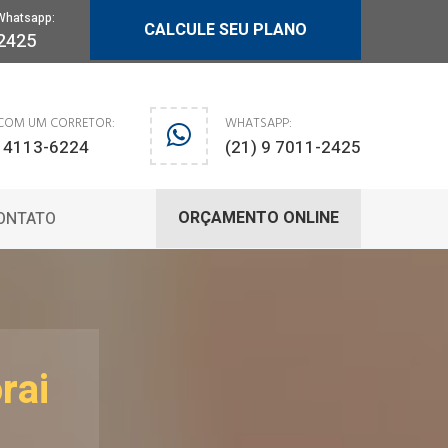
Whatsapp:
CALCULE SEU PLANO
-2425
 COM UM CORRETOR:
WHATSAPP:
) 4113-6224
(21) 9 7011-2425
ORÇAMENTO ONLINE
ONTATO
rai