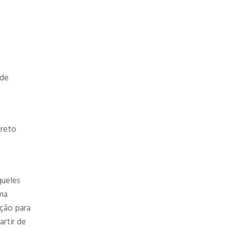
ode
ireto
queles
ma
pção para
rtir de