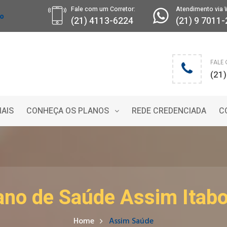
Fale com um Corretor:
Atendimento via 
ro
(21) 4113-6224
(21) 9 7011
FALE
(21
IAIS
CONHEÇA OS PLANOS
REDE CREDENCIADA
C
ano de Saúde Assim Itabo
Home
Assim Saúde