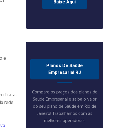
tos
Baixe Aqui
o e
Planos De Saúde
Empresarial RJ
Compare os preços dos planos de
vo.Trata-
Saúde Empresarial e saiba o valor
la rede
do seu plano de Saúde em Rio de
Janeiro! Trabalhamos com as
melhores operadoras.
ova