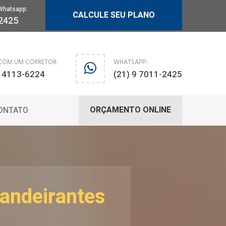
Whatsapp:
CALCULE SEU PLANO
-2425
 COM UM CORRETOR:
WHATSAPP:
) 4113-6224
(21) 9 7011-2425
ORÇAMENTO ONLINE
ONTATO
andeirantes