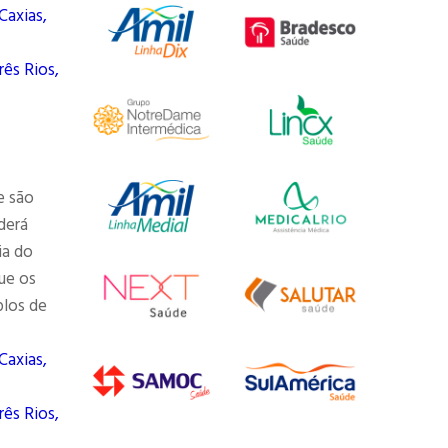
Caxias,
rês Rios,
e são
derá
ia do
ue os
plos de
Caxias,
rês Rios,