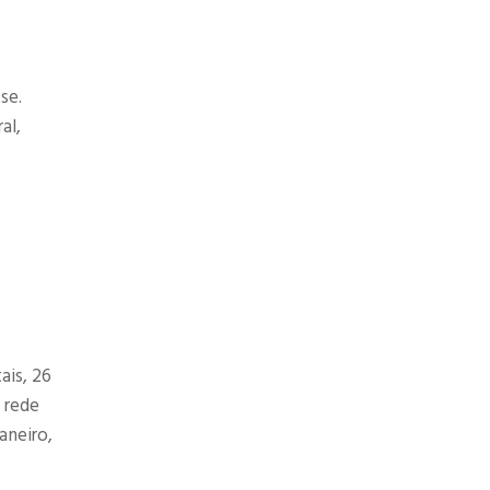
se.
al,
ais, 26
A rede
aneiro,