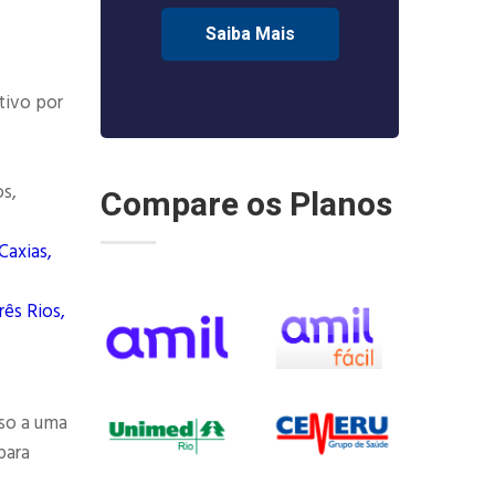
Saiba Mais
tivo por
os,
Compare os Planos
Caxias,
rês Rios,
so a uma
para