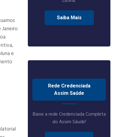
Latina.
Saiba Mais
Atuamos
 Janeiro
boa
ntiva,
oluna e
amento
Rede Credenciada
Assim Saúde
Baixe a rede Credenciada Completa
do Assim Sáude!
atorial