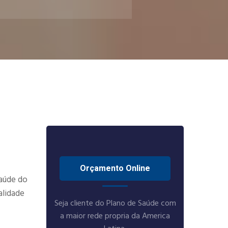
Orçamento Online
saúde do
alidade
Seja cliente do Plano de Saúde com
a maior rede propria da America