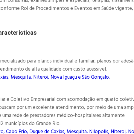
com consultas, exames simples e especiais, terapias, tratamen
as, conforme Rol de Procedimentos e Eventos em Saúde vigente,
racteristicas
ializado para planos individual e familiar, planos por adesã
endimento de alta qualidade com custo acessivel.
xias, Mesquita, Niteroi, Nova Iguaçu e São Gonçalo.
liar e Coletivo Empresarial com acomodação em quarto coleti
e buscam por um excelente atendimento, por meio de uma amp
e uma rede de prestadores médico-hospitalares altamente
 12 municípios do Grande Rio.
o, Cabo Frio, Duque de Caxias, Mesquita, Nilopolis, Niteroi, N