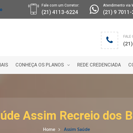
Fale com um Corretor:
Atendimento via 
ro
(21) 4113-6224
(21) 9 7011
FALE
(21
IAIS
CONHEÇA OS PLANOS
REDE CREDENCIADA
C
aúde Assim Recreio dos B
Home
Assim Saúde