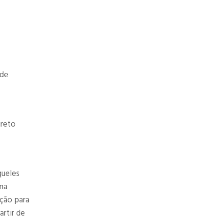
ode
ireto
queles
ma
pção para
rtir de